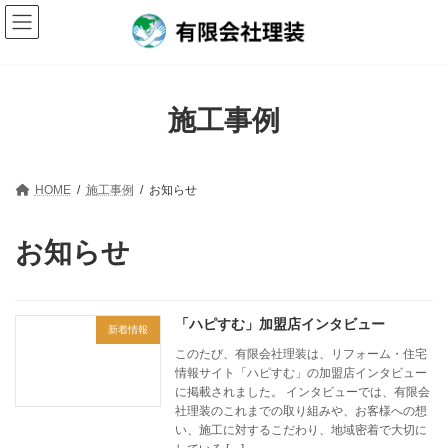
コ
ナ
ン
ビ
テ
ゲ
ン
ー
ツ
シ
へ
ョ
施工事例
ス
ン
キ
に
ッ
移
プ
動
HOME
施工事例
お知らせ
お知らせ
「ハピすむ」加盟店インタビュー
新着情報
このたび、有限会社理装は、リフォーム・住宅
情報サイト「ハピすむ」の加盟店インタビュー
に掲載されました。 インタビューでは、有限会
社理装のこれまでの取り組みや、お客様への想
い、施工に対するこだわり、地域密着で大切に