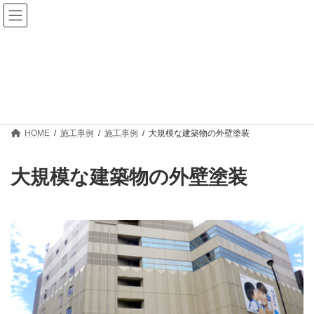
コ
ナ
ン
ビ
テ
ゲ
ン
ー
ツ
シ
へ
ョ
施工事例
ス
ン
キ
に
ッ
移
プ
動
HOME
施工事例
施工事例
大規模な建築物の外壁塗装
大規模な建築物の外壁塗装