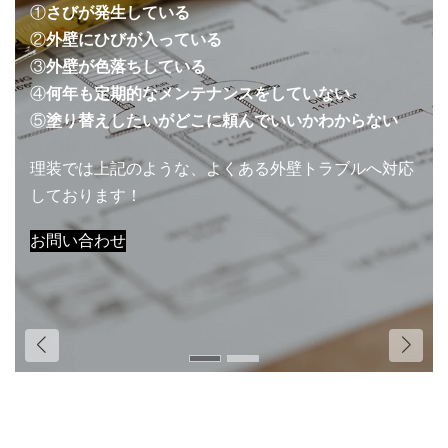
びが発生している
板橋の外
壁にひびが入っている
庫・食
壁が色落ちしている
年も定期的なメンテナンスをしていない
その実
り替えしたいがどこに頼んでいいかわからない
束いた
では上記のような、よくある外壁トラブルへ対応
おります！
い合わせ